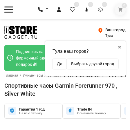
0
0
0
0
Ваш город
Тула
✖
Тула ваш город?
Подпишись на наш телеграмм канал и получи
фирменный адаптер Type-C 20W при покупке в
Да
Выбрать другой город
подарок 🎁
Главная
/
Умные часы
/
Garmin
/
Спортивные часы Garmin Forerunner 970 ,
Спортивные часы Garmin Forerunner 970 ,
Silver White
Гарантия 1 год
Trade IN
На всю технику
Обменяйте технику