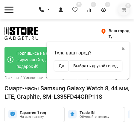
0
0
0
0
Ваш город
Тула
✖
Тула ваш город?
Подпишись на наш телеграмм канал и получи
фирменный адаптер Type-C 20W при покупке в
Да
Выбрать другой город
подарок 🎁
Главная
/
Умные часы
/
Samsung Watch
/
Смарт-часы Samsung Galaxy Wat
Смарт-часы Samsung Galaxy Watch 8, 44 мм,
LTE, Graphite, SM-L335FD44GRP11S
Гарантия 1 год
Trade IN
На всю технику
Обменяйте технику