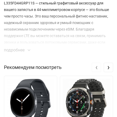
L335FD44GRP11S — стильный графитовый аксессуар для
вашего запястья в 44-миллиметровом корпусе — это больше
чем просто часы. Это ваш персональный фитнес-наставник,
надежный охранник здоровья и умный помощник с
независимым подключением через eSIM. Благодаря
поддержке LTE вы можете оставаться на связи, принимать
звонки и пользоваться потоковыми сервисами, даже если
телефон остался дома.
подробнее
Корпус из прочного армированного алюминия и сапфировое
‹
›
Рекомендуем посмотреть
стекло на дисплее гарантируют, что устройство выдержит
активный образ жизни. Защита по стандартам 5 ATM и IP68
означает полную водонепроницаемость для плавания и
уверенность в пыленепроницаемости. Яркий сенсорный экран
с разрешением 480x480 пикселей отлично читается при любом
освещении, а интуитивное управление дополняется
отзывчивым сенсорным безелем.