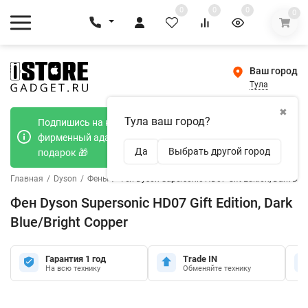
0
0
0
0
Ваш город
Тула
✖
Тула ваш город?
Подпишись на наш телеграмм канал и получи
фирменный адаптер Type-C 20W при покупке в
Да
Выбрать другой город
подарок 🎁
Главная
/
Dyson
/
Фены
/
Фен Dyson Supersonic HD07 Gift Edition, Dark Blu
Фен Dyson Supersonic HD07 Gift Edition, Dark
Blue/Bright Copper
Гарантия 1 год
Trade IN
На всю технику
Обменяйте технику