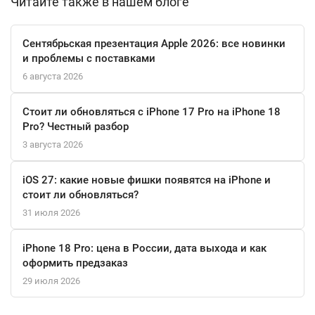
Читайте также в нашем блоге
носить с собой и хранить. Это делает его идеальным
спутником в путешествиях и повседневной жизни. Эстетичный
дизайн и высококачественные материалы подчеркивают
Сентябрьская презентация Apple 2026: все новинки
статус фена, что понравится любому ценителю стиля и
и проблемы с поставками
функциональности.
6 августа 2026
Стоит ли обновляться с iPhone 17 Pro на iPhone 18
Pro? Честный разбор
3 августа 2026
iOS 27: какие новые фишки появятся на iPhone и
стоит ли обновляться?
31 июля 2026
iPhone 18 Pro: цена в России, дата выхода и как
оформить предзаказ
29 июля 2026