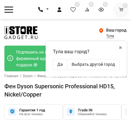
0
0
0
0
Ваш город
Тула
✖
Тула ваш город?
Подпишись на наш телеграмм канал и получи
фирменный адаптер Type-C 20W при покупке в
Да
Выбрать другой город
подарок 🎁
Главная
/
Dyson
/
Фены
/
Фен Dyson Supersonic Professional HD15, Nickel/
Фен Dyson Supersonic Professional HD15,
Nickel/Copper
Гарантия 1 год
Trade IN
На всю технику
Обменяйте технику