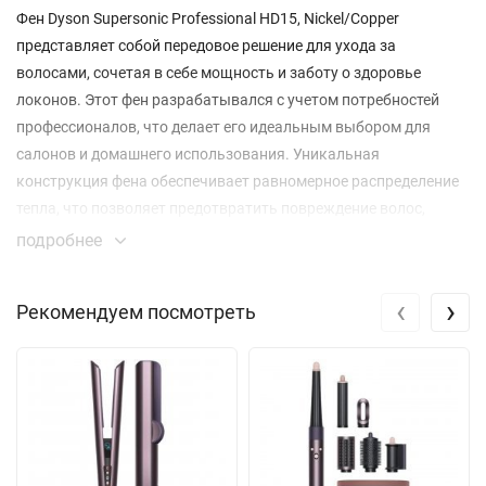
Фен Dyson Supersonic Professional HD15, Nickel/Copper
представляет собой передовое решение для ухода за
волосами, сочетая в себе мощность и заботу о здоровье
локонов. Этот фен разрабатывался с учетом потребностей
профессионалов, что делает его идеальным выбором для
салонов и домашнего использования. Уникальная
конструкция фена обеспечивает равномерное распределение
тепла, что позволяет предотвратить повреждение волос,
сохраняя их естественный блеск и здоровье.
подробнее
Одной из ключевых особенностей Dyson Supersonic является
‹
›
Рекомендуем посмотреть
наличие четырех магнитных насадок, которые позволяют
работать с различными типами укладок. Каждая насадка
вращается на 360°, что делает укладку легкой и удобной. С
помощью концентраторов можно точно направить поток
воздуха на отдельные пряди, в то время как насадка Flyaway
помогает сгладить волосы, придавая им идеальный вид без
необходимости использования дополнительных