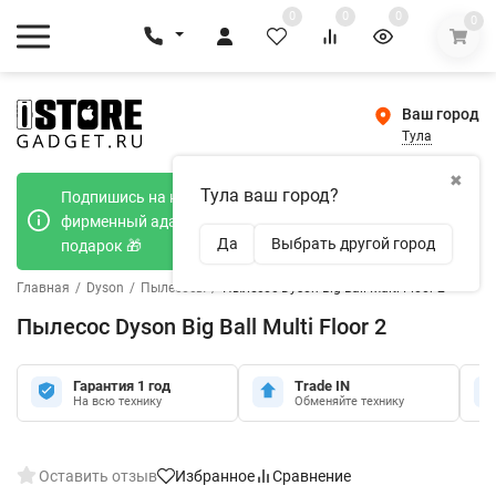
0
0
0
0
Ваш город
Тула
✖
Тула ваш город?
Подпишись на наш телеграмм канал и получи
фирменный адаптер Type-C 20W при покупке в
Да
Выбрать другой город
подарок 🎁
Главная
/
Dyson
/
Пылесосы
/
Пылесос Dyson Big Ball Multi Floor 2
Пылесос Dyson Big Ball Multi Floor 2
Гарантия 1 год
Trade IN
На всю технику
Обменяйте технику
Оставить отзыв
Избранное
Сравнение