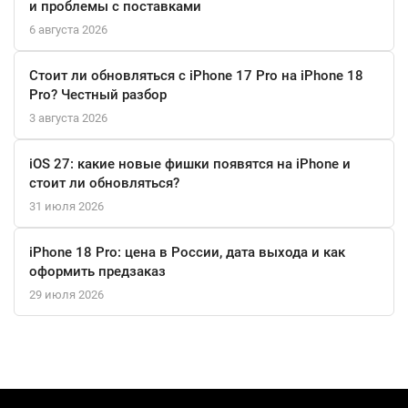
и проблемы с поставками
насадки, что делает уборку еще более эффективной.
6 августа 2026
Поворотная труба пылесоса обеспечивает доступ даже в
самые труднодоступные места, позволяя вам легко очищать
Стоит ли обновляться с iPhone 17 Pro на iPhone 18
пространство под мебелью. Теперь уборка не будет вызывать
Pro? Честный разбор
утомления, а дом всегда будет сверкать чистотой.
3 августа 2026
iOS 27: какие новые фишки появятся на iPhone и
стоит ли обновляться?
31 июля 2026
iPhone 18 Pro: цена в России, дата выхода и как
оформить предзаказ
29 июля 2026