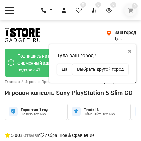
0
0
0
0
Ваш город
Тула
✖
Тула ваш город?
Подпишись на наш телеграмм канал и получи
фирменный адаптер Type-C 20W при покупке в
Да
Выбрать другой город
подарок 🎁
Главная
/
Игровые Приставки
/
Игровая консоль Sony PlayStation 5 Slim 
Игровая консоль Sony PlayStation 5 Slim CD
Гарантия 1 год
Trade IN
На всю технику
Обменяйте технику
5.00
3 Отзыва
Избранное
Сравнение