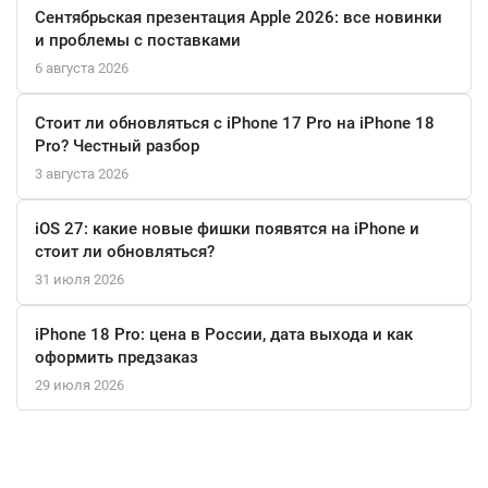
обратную совместимость с играми для PlayStation 4, что
Сентябрьская презентация Apple 2026: все новинки
позволяет вам продолжать наслаждаться любимыми
и проблемы с поставками
проектами.
6 августа 2026
Погрузитесь в мир развлечений с PlayStation 5 Slim CD и
Стоит ли обновляться с iPhone 17 Pro на iPhone 18
откройте для себя новые горизонты в игровом процессе с
Pro? Честный разбор
уникальным звуком Tempest 3D AudioTech. Эта консоль — ваш
3 августа 2026
билет в захватывающий мир игр и мультимедиа!
iOS 27: какие новые фишки появятся на iPhone и
стоит ли обновляться?
31 июля 2026
iPhone 18 Pro: цена в России, дата выхода и как
оформить предзаказ
29 июля 2026