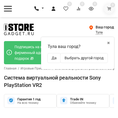
0
0
0
0
Ваш город
Тула
✖
Тула ваш город?
Подпишись на наш телеграмм канал и получи
фирменный адаптер Type-C 20W при покупке в
Да
Выбрать другой город
подарок 🎁
Главная
/
Игровые Приставки
/
Система виртуальной реальности Sony Pl
Система виртуальной реальности Sony
PlayStation VR2
Гарантия 1 год
Trade IN
На всю технику
Обменяйте технику