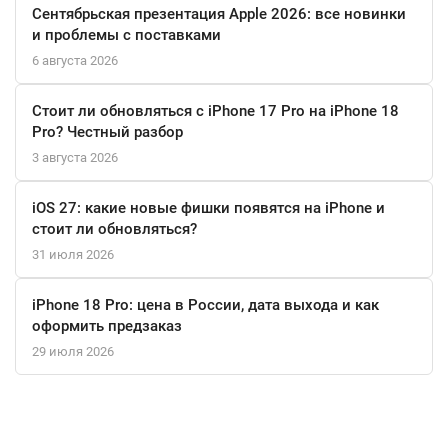
мимолетные стрелы.
Сентябрьская презентация Apple 2026: все новинки
и проблемы с поставками
Система PS VR2 была разработана специально для PlayStation
6 августа 2026
5, что исключает необходимость в сложных настройках и
совместимости с различными устройствами. С множеством
Стоит ли обновляться с iPhone 17 Pro на iPhone 18
эксклюзивных игр и поддержкой от Sony, вы сможете
Pro? Честный разбор
моментально погрузиться в мир виртуальной реальности.
3 августа 2026
Sony PlayStation VR2 — это не просто устройство, а целый
новый уровень взаимодействия с играми, который стоит
iOS 27: какие новые фишки появятся на iPhone и
попробовать каждому геймеру.
стоит ли обновляться?
31 июля 2026
iPhone 18 Pro: цена в России, дата выхода и как
оформить предзаказ
29 июля 2026