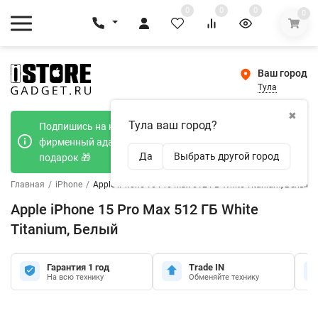
0
0
0
0
Ваш город
Тула
✖
Тула ваш город?
Подпишись на наш телеграмм канал и получи
фирменный адаптер Type-C 20W при покупке в
Да
Выбрать другой город
подарок 🎁
Главная
/
iPhone
/
Apple iPhone 15 Pro Max 512 ГБ White Titanium, Белый
Apple iPhone 15 Pro Max 512 ГБ White
Titanium, Белый
Гарантия 1 год
Trade IN
На всю технику
Обменяйте технику