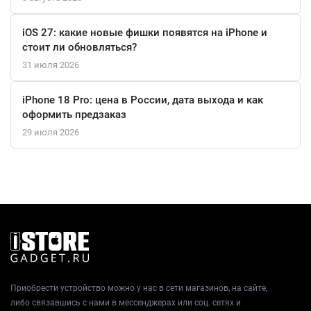
Apple iPhone 15 Pro Max 512 ГБ в белом титане — это не просто
смартфон. Это мощный инструмент, который удовлетворит
iOS 27: какие новые фишки появятся на iPhone и
все ваши потребности в общении, развлечениях и работе.
стоит ли обновляться?
Выберите его, и вы получите надежного спутника в мире
31 июля 2026
современных технологий.
iPhone 18 Pro: цена в России, дата выхода и как
оформить предзаказ
29 июля 2026
Приобрести устройство можно у нас в сети магазинов, на сайте,
либо связавшись с нами в мессенджерах или соц. сетях и