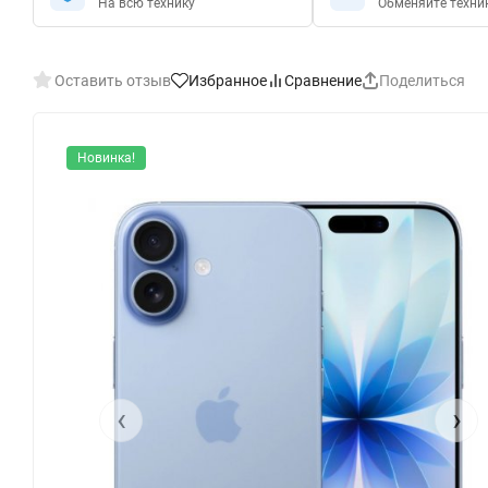
На всю технику
Обменяйте техни
Оставить отзыв
Избранное
Сравнение
Поделиться
Новинка!
‹
›