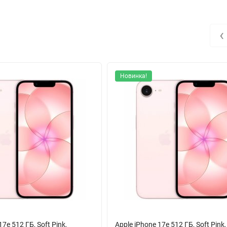
. А пиковая яркость в 3000 нит означает, что даже под прямыми 
еспечивает комфортную работу в любых условиях освещения.
‹
овень творчества. Двойная основная камера с двумя модулями по
афрагмой f/1.6 и оптической стабилизацией отлично справляется 
я художественных ракурсов. Результат — детализированные фото 
Новинка!
лям.
ронтальная камера с диафрагмой f/1.9. Она гарантирует, что вы 
 привлекут максимум внимания.
, включая 5G, обеспечивает молниеносную загрузку данных. А пере
м. Навигация не подведет благодаря поддержке всех основных сп
абелем можно заряжать смартфон и подключать его к различным
 боится ни пыли, ни случайных брызг. А поддержка MagSafe открыв
17e 512 ГБ, Soft Pink,
Apple iPhone 17e 512 ГБ, Soft Pink,