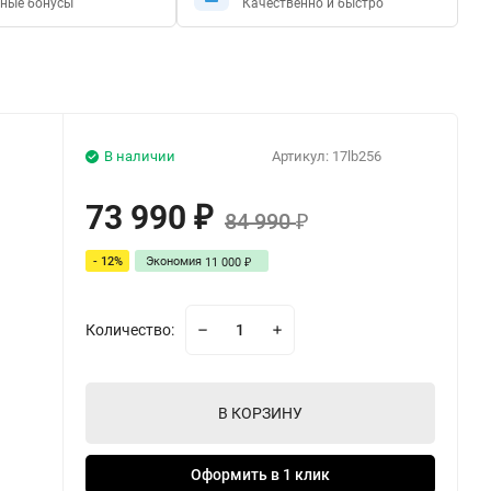
ные бонусы
Качественно и быстро
В наличии
Артикул:
17lb256
73 990
₽
84 990
₽
- 12%
Экономия
11 000
₽
Количество:
В КОРЗИНУ
Оформить в 1 клик