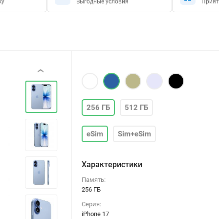
ку
Выгодные условия
Прият
‹
256 ГБ
512 ГБ
eSim
Sim+eSim
Характеристики
Память:
256 ГБ
Серия:
iPhone 17