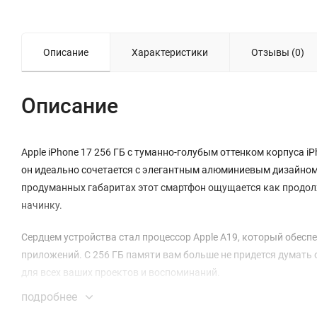
Описание
Характеристики
Отзывы (0)
Описание
Apple iPhone 17 256 ГБ с туманно-голубым оттенком корпуса i
он идеально сочетается с элегантным алюминиевым дизайном,
продуманных габаритах этот смартфон ощущается как продол
начинку.
Сердцем устройства стал процессор Apple A19, который обес
приложений. С 256 ГБ памяти вам больше не придется думать о
для всех ваших проектов и воспоминаний.
подробнее
Дисплей Super Retina XDR диагональю 6,3 дюйма — это настоящ