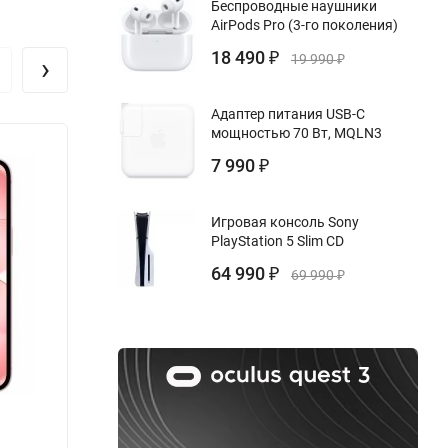
Беспроводные наушники
солнечными
AirPods Pro (3-го поколения)
18 490
›
₽
19 990
₽
 48 МП —
со
Адаптер питания USB-C
и видео
мощностью 70 Вт, MQLN3
Новинка!
Нови
7 990
₽
всегда
Игровая консоль Sony
PlayStation 5 Slim CD
ход на
64 990
₽
69 990
₽
утниковых
ает мир
Apple iPhone 17e 256 ГБ, White, Белый,
Apple