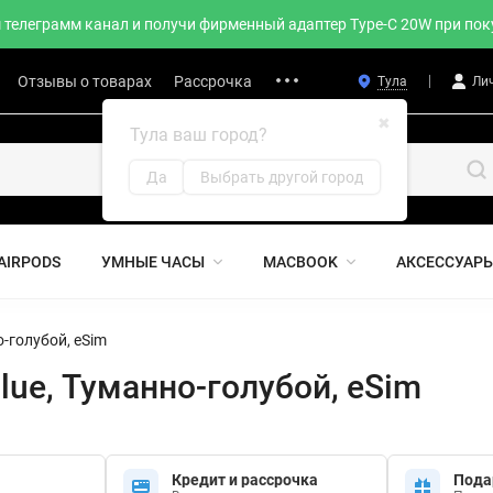
телеграмм канал и получи фирменный адаптер Type-C 20W при поку
Отзывы о товарах
Рассрочка
Тула
Ли
✖
Тула ваш город?
Да
Выбрать другой город
AIRPODS
УМНЫЕ ЧАСЫ
MACBOOK
АКСЕССУАР
о-голубой, eSim
Blue, Туманно-голубой, eSim
Кредит и рассрочка
Пода