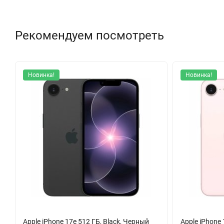
плотностью 460 ppi изображение выглядит кристально четким
лучами все останется идеально видимым. Технология HBM об
Рекомендуем посмотреть
Фотографические возможности iPhone 17 открывают новый ур
это ваш надежный инструмент. Широкоугольный объектив с ди
съемкой вечером, а второй датчик открывает возможности дл
Новинка!
Новинка!
4K, которые не стыдно показать самым взыскательным зрите
Для селфи и видеозвонков предназначена 18-мегапиксельная ф
будете в выгодном свете, а ваши истории в социальных сетях
Связь будущего уже здесь. Поддержка всех современных сетей
eSIM делает устройство еще более современным и защищенны
систем: GPS, ГЛОНАСС, Galileo и других.
Универсальный разъем USB Type-C упрощает жизнь — одним к
аксессуарам. Степень защиты IP68 означает, что iPhone 17 не
удобных магнитных аксессуаров для зарядки и креплений.
Apple iPhone 17e 512 ГБ, Black, Черный
Apple iPhone 