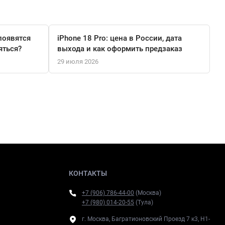
появятся
iPhone 18 Pro: цена в России, дата
яться?
выхода и как оформить предзаказ
29 июля 2026
КОНТАКТЫ
+7 (906) 786-44-00
(Москва)
+7 (980) 014-20-55
(Тула)
г. Москва, Багратионовский Проезд 7 к3, H1-