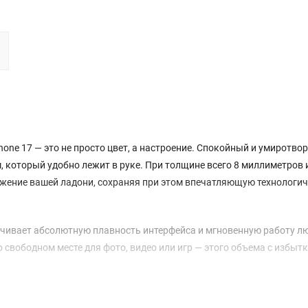
Phone 17 — это не просто цвет, а настроение. Спокойный и умиротв
 который удобно лежит в руке. При толщине всего 8 миллиметров 
жение вашей ладони, сохраняя при этом впечатляющую технологи
печивает абсолютную плавность интерфейса и мгновенную работу л
 свободном месте для фото, видео или игр — этого объема с избыт
ее окно в мир контента. С разрешением 2622 x 1206 пикселей и не