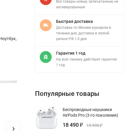
Все товары новые, запечатанные, не
активированные
Быстрая доставка
Доставка по Москве курьером в
течении дня, доставка в любой
Ноутбук,
регион РФ 1-3 дня
Гарантия 1 год
На всю технику действует гарантия
1 год
нологией
Популярные товары
ты при
Беспроводные наушники
я общения
AirPods Pro (3-го поколения)
ри
18 490
›
₽
19 990
₽