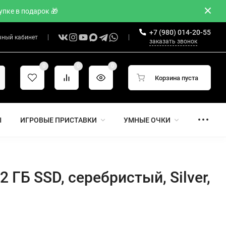
пке в подарок 🎁
+7 (980) 014-20-55
чный кабинет
заказать звонок
0
0
0
Корзина пуста
Ы
ИГРОВЫЕ ПРИСТАВКИ
УМНЫЕ ОЧКИ
2 ГБ SSD, серебристый, Silver,