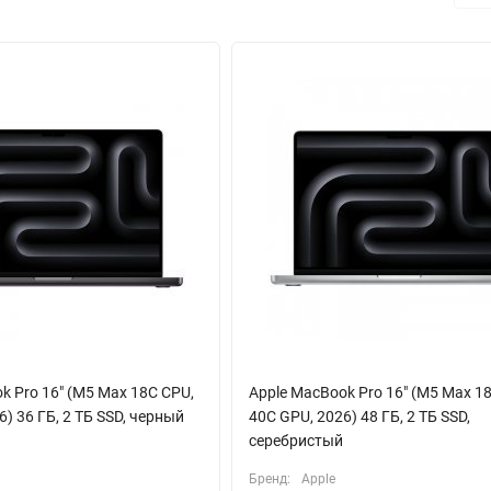
rbolt 4 / USB 4, поддерживающие высокоскоростную передачу дан
ериферии. Современные беспроводные технологии Wi-Fi 6E и Blueto
Air — не просто инструмент, а ваш надежный и интеллектуальный с
чество и инновации.
k Pro 16" (M5 Max 18C CPU,
Apple MacBook Pro 16" (M5 Max 1
) 36 ГБ, 2 ТБ SSD, черный
40C GPU, 2026) 48 ГБ, 2 ТБ SSD,
серебристый
Бренд:
Apple