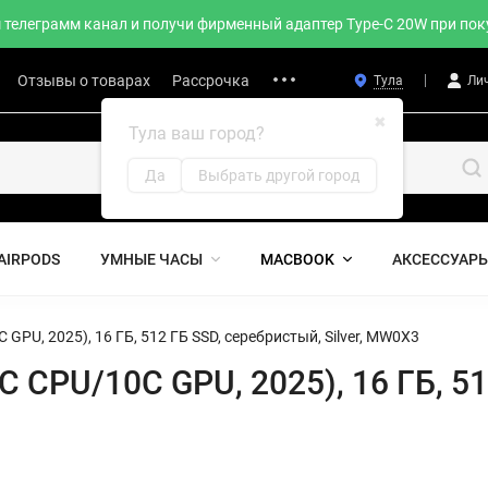
телеграмм канал и получи фирменный адаптер Type-C 20W при поку
Отзывы о товарах
Рассрочка
Тула
Ли
✖
Тула ваш город?
Да
Выбрать другой город
AIRPODS
УМНЫЕ ЧАСЫ
MACBOOK
АКСЕССУАР
 GPU, 2025), 16 ГБ, 512 ГБ SSD, серебристый, Silver, MW0X3
C CPU/10C GPU, 2025), 16 ГБ, 51