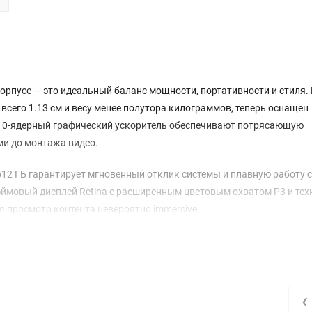
корпусе — это идеальный баланс мощности, портативности и стиля. 
сего 1.13 см и весу менее полутора килограммов, теперь оснащен
 10-ядерный графический ускоритель обеспечивают потрясающую
ми до монтажа видео.
512 ГБ гарантирует мгновенный отклик системы и плавную работу с
ймовый дисплей Retina с расширенным цветовым охватом P3 и тех
ая просмотр контента невероятно immersive.
ивность. Аккумулятор обеспечивает до 18 часов автономной рабо
тания с кабелем USB-C/MagSafe 3 быстро заряжает устройство. Дл
ункцией Desk View, которая автоматически держит вас в кадре, а т
 звука.
‹