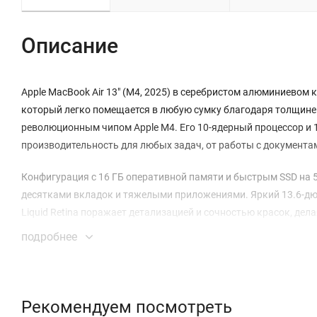
Описание
Apple MacBook Air 13" (M4, 2025) в серебристом алюминиевом 
который легко помещается в любую сумку благодаря толщине в
революционным чипом Apple M4. Его 10-ядерный процессор и
производительность для любых задач, от работы с документа
Конфигурация с 16 ГБ оперативной памяти и быстрым SSD на 
десятками вкладок и тяжелыми приложениями. Яркий 13.6-дю
Liquid Retina поражает детализацией и сочностью красок, дел
подробнее
Особая гордость этой модели — феноменальная энергоэффект
воспроизведении видео, а компактный 30-ваттный адаптер пи
идеально подходит 12-мегапиксельная камера Center Stage с ф
направленных микрофона обеспечивают кристальную чистоту
Рекомендуем посмотреть