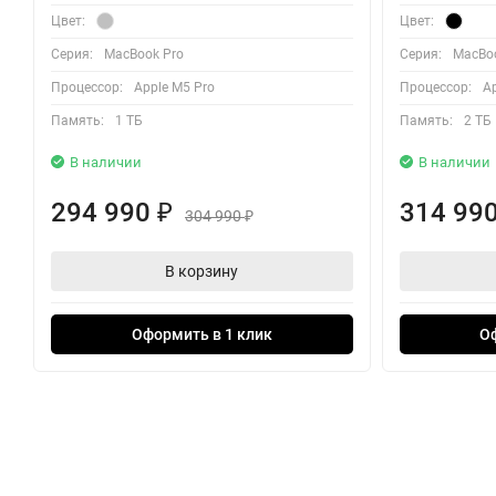
Цвет:
Цвет:
Серия:
MacBook Pro
Серия:
MacBoo
Процессор:
Apple M5 Pro
Процессор:
A
Память:
1 ТБ
Память:
2 ТБ
В наличии
В наличии
294 990
314 99
₽
304 990
₽
В корзину
Оформить в 1 клик
О