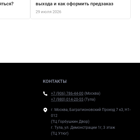
яться?
выхода и как оформить предзаказ
29 июля 2026
КОНТАКТЫ
+7 (906) 786-44-00
(Москва)
+7 (980) 014-20-55
(Тула)
г. Москва, Багратионовский Проезд 7 к3, H1-
012
(ТЦ Горбушкин Двор)
г. Тула, ул. Демонстрации 1г, 3 этаж
(ТЦ Утюг)