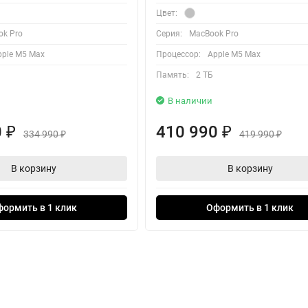
Цвет:
k Pro
Серия:
MacBook Pro
pple M5 Max
Процессор:
Apple M5 Max
Память:
2 ТБ
В наличии
0
410 990
₽
₽
334 990
419 990
₽
₽
В корзину
В корзину
формить в 1 клик
Оформить в 1 клик