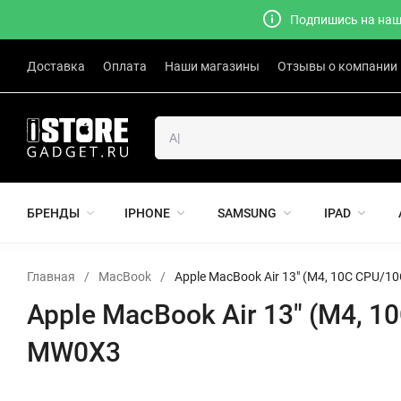
Подпишись на наш 
Доставка
Оплата
Наши магазины
Отзывы о компании
БРЕНДЫ
IPHONE
SAMSUNG
IPAD
Главная
/
MacBook
/
Apple MacBook Air 13" (M4, 10C CPU/10C
Apple MacBook Air 13" (M4, 10
MW0X3