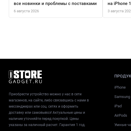
все новинки и проблемы с поставками
на iPhone 
6 августа 2026
3 августа 202
ПРОДУ
iPhone
Приобрести устройство можно у нас в сети
Samsung
магазинов, на сайте, либо связавшись с нами в
iPad
мессенджерах или соц. сетях и оформить
доставку или самовывоз! Актуальные цены и
AirPods
наличие уточняйте перед покупкой. Цены
Умные ч
указаны за наличный расчет. Гарантия 1 год.