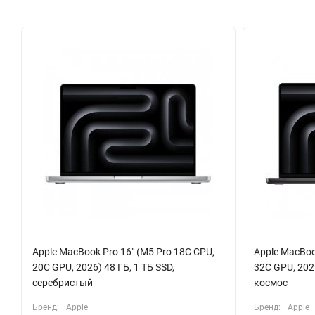
Универсальность подключений обеспечивают два порта Thunde
подключение двух внешних мониторов с разрешением до 6K и п
гарантируют стабильное и быстрое соединение. Этот MacBook 
мире технологий, созданный для тех, кто ценит безупречное ка
Apple MacBook Pro 16" (M5 Pro 18C CPU,
Apple MacBoo
20C GPU, 2026) 48 ГБ, 1 ТБ SSD,
32C GPU, 2026
серебристый
космос
Бренд:
Apple
Бренд:
Apple