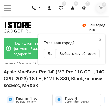
0
0
0
0
Ваш город
Тула
✖
Тула ваш город?
Подпишись на наш телеграмм канал и получи
фирменный адаптер Type-C 20W при покупке в
Да
Выбрать другой город
подарок 🎁
Главная
/
MacBook
/
Apple MacBook Pro 14" (M3 Pro 11C CPU, 14C GPU, 202
Apple MacBook Pro 14" (M3 Pro 11C CPU, 14C
GPU, 2023) 18 ГБ, 512 ГБ SSD, Black, чёрный
космос, MRX33
Гарантия 1 год
Trade IN
На всю технику
Обменяйте технику