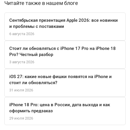
Читайте также в нашем блоге
наушников высокого импеданса оценят аудиофилы. Веб-
камера FaceTime в формате 1080p гарантирует отличное
качество изображения.
Сентябрьская презентация Apple 2026: все новинки
и проблемы с поставками
Для подключения периферии предусмотрены три порта
6 августа 2026
Thunderbolt 4/USB 4 с поддержкой протоколов DisplayPort и
питания, разъем HDMI для монитора и слот для карт памяти
Стоит ли обновляться с iPhone 17 Pro на iPhone 18
SDXC. Ноутбук способен работать с несколькими внешними
Pro? Честный разбор
дисплеями, включая конфигурации с монитором 8K.
3 августа 2026
Беспроводные соединения последнего поколения Wi-Fi 6E и
Bluetooth 5.3 обеспечивают стабильную и быструю передачу
iOS 27: какие новые фишки появятся на iPhone и
данных. Этот MacBook Pro в классическом серебристом
стоит ли обновляться?
алюминиевом корпусе — готовое решение для
31 июля 2026
профессионалов, где каждая деталь продумана для
максимальной эффективности.
iPhone 18 Pro: цена в России, дата выхода и как
оформить предзаказ
29 июля 2026