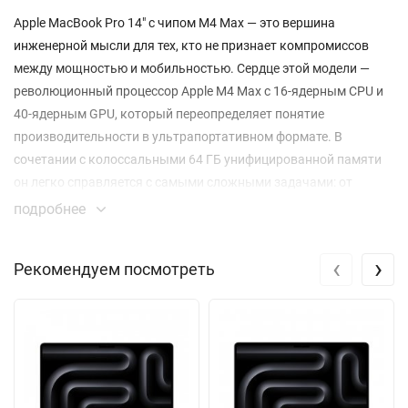
Apple MacBook Pro 14" с чипом M4 Max — это вершина
инженерной мысли для тех, кто не признает компромиссов
между мощностью и мобильностью. Сердце этой модели —
революционный процессор Apple M4 Max с 16-ядерным CPU и
40-ядерным GPU, который переопределяет понятие
производительности в ультрапортативном формате. В
сочетании с колоссальными 64 ГБ унифицированной памяти
он легко справляется с самыми сложными задачами: от
рендеринга 8K-видео и работы с 3D-моделями до
подробнее
одновременного запуска множества виртуальных машин.
‹
›
Рекомендуем посмотреть
Дисплей Liquid Retina XDR с экстремально высоким
динамическим диапазоном предлагает невероятную
детализацию с разрешением 3024x1964 пикселей. Благодаря
яркости до 1000 кд/м2 и контрастности 1 000 000:1 ваши
проекты оживают с невиданной ранее глубиной и цветовой
точностью, охватывающей расширенную палитру P3. Нано
стекло, установленное по индивидуальному заказу,