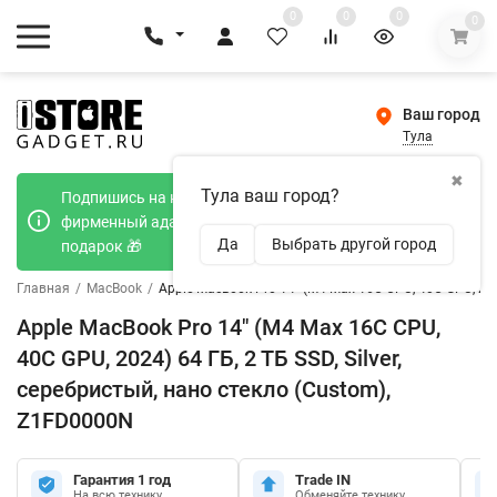
0
0
0
0
Ваш город
Тула
✖
Тула ваш город?
Подпишись на наш телеграмм канал и получи
фирменный адаптер Type-C 20W при покупке в
Да
Выбрать другой город
подарок 🎁
Главная
/
MacBook
/
Apple MacBook Pro 14" (M4 Max 16C CPU, 40C GPU, 2024
Apple MacBook Pro 14" (M4 Max 16C CPU,
40C GPU, 2024) 64 ГБ, 2 ТБ SSD, Silver,
серебристый, нано стекло (Custom),
Z1FD0000N
Гарантия 1 год
Trade IN
На всю технику
Обменяйте технику