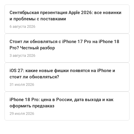
Система из шести динамиков с поддержкой
пространственного аудио Dolby Atmos создает объемный звук,
Сентябрьская презентация Apple 2026: все новинки
а три студийных микрофона с шумоподавлением
и проблемы с поставками
обеспечивают кристальную чистоту голоса на конференциях.
6 августа 2026
Веб-камера FaceTime HD 1080p и огромный трекпад Force
Touch завершают картину идеального инструмента для
Стоит ли обновляться с iPhone 17 Pro на iPhone 18
созидания.
Pro? Честный разбор
3 августа 2026
iOS 27: какие новые фишки появятся на iPhone и
стоит ли обновляться?
31 июля 2026
iPhone 18 Pro: цена в России, дата выхода и как
оформить предзаказ
29 июля 2026