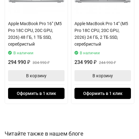
или точная ретушь фотографий становятся максимально
точными.
Apple MacBook Pro 16" (M5
Apple MacBook Pro 14" (M5
Высокая производительность не требует жертв в
Pro 18C CPU, 20C GPU,
Pro 18C CPU, 20C GPU,
автономности. Аккумулятор емкостью 72,4 Вт·ч обеспечивает
2026) 48 ГБ, 1 ТБ SSD,
2026) 24 ГБ, 2 ТБ SSD,
до 14 часов работы в интернете и до 21 часа воспроизведения
серебристый
серебристый
видео. А мощный 140-ваттный адаптер с удобным магнитным
В наличии
В наличии
разъемом MagSafe 3 быстро вернет заряд для новой рабочей
294 990
234 990
₽
304 990
₽
244 990
₽
₽
сессии.
В корзину
В корзину
Ноутбук создан для профессиональных workflow. Три порта
Thunderbolt 4 (USB-C), разъем HDMI и слот для карт памяти
Оформить в 1 клик
Оформить в 1 клик
SDXC открывают широкие возможности для подключения
периферии и внешних мониторов — вплоть до двух дисплеев
6K. Беспроводные технологии Wi-Fi 6E и Bluetooth 5.3
гарантируют высокоскоростное и стабильное соединение.
Мультимедийные возможности впечатляют не меньше.
Читайте также в нашем блоге