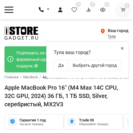
0
0
0
0
Ваш город
Тула
✖
Тула ваш город?
Подпишись на наш телеграмм канал и получи
фирменный адаптер Type-C 20W при покупке в
Да
Выбрать другой город
подарок 🎁
Главная
/
MacBook
/
Apple MacBook Pro 16" (M4 Max 14C CPU, 32C GPU, 2024
Apple MacBook Pro 16" (M4 Max 14C CPU,
32C GPU, 2024) 36 ГБ, 1 ТБ SSD, Silver,
серебристый, MX2V3
Гарантия 1 год
Trade IN
На всю технику
Обменяйте технику