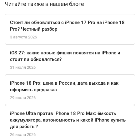
Читайте также в нашем блоге
полномасштабная творческая и инженерная станция,
воплощенная в элегантном портативном форм-факторе. Он
создан для тех, кто мыслит масштабно и требует от техники
Стоит ли обновляться с iPhone 17 Pro на iPhone 18
абсолютной надежности и бескомпромиссной
Pro? Честный разбор
производительности в любой ситуации.
3 августа 2026
iOS 27: какие новые фишки появятся на iPhone и
стоит ли обновляться?
31 июля 2026
iPhone 18 Pro: цена в России, дата выхода и как
оформить предзаказ
29 июля 2026
iPhone Ultra против iPhone 18 Pro Max: ёмкость
аккумулятора, автономность и какой iPhone купить
для работы?
26 июля 2026