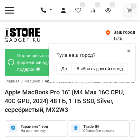
0
0
0
0
Ваш город
Тула
✖
Тула ваш город?
Подпишись на наш телеграмм канал и получи
фирменный адаптер Type-C 20W при покупке в
Да
Выбрать другой город
подарок 🎁
Главная
/
MacBook
/
Apple MacBook Pro 16" (M4 Max 16C CPU, 40C GPU, 202
Apple MacBook Pro 16" (M4 Max 16C CPU,
40C GPU, 2024) 48 ГБ, 1 ТБ SSD, Silver,
серебристый, MX2W3
Гарантия 1 год
Trade IN
На всю технику
Обменяйте технику