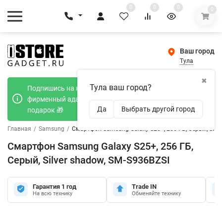
0
0
0
0
Ваш город
Тула
✖
Тула ваш город?
Подпишись на наш телеграмм канал и получи
фирменный адаптер Type-C 20W при покупке в
Да
Выбрать другой город
подарок 🎁
Главная
/
Samsung
/
Смартфон Samsung Galaxy S25+, 256 ГБ, Серый, Silve
Смартфон Samsung Galaxy S25+, 256 ГБ,
Серый, Silver shadow, SM-S936BZSI
Гарантия 1 год
Trade IN
На всю технику
Обменяйте технику