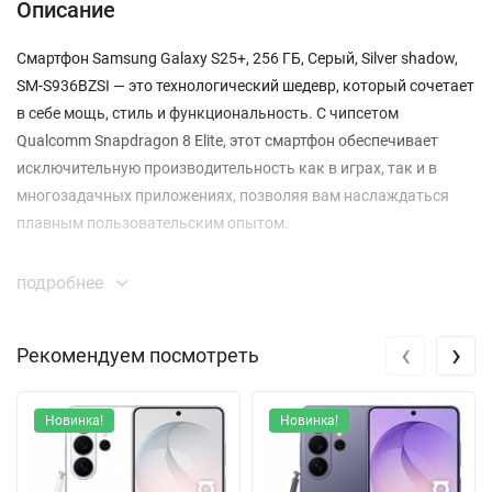
Описание
Смартфон Samsung Galaxy S25+, 256 ГБ, Серый, Silver shadow,
SM-S936BZSI — это технологический шедевр, который сочетает
в себе мощь, стиль и функциональность. С чипсетом
Qualcomm Snapdragon 8 Elite, этот смартфон обеспечивает
исключительную производительность как в играх, так и в
многозадачных приложениях, позволяя вам наслаждаться
плавным пользовательским опытом.
Элегантный серый корпус смартфона выполнен из
подробнее
высококачественных материалов, включая прочное Gorilla
Glass Victus 2, что гарантирует защиту от ударов и
‹
›
Рекомендуем посмотреть
повреждений. Размеры устройства (158,4 x 75,8 x 7,3 мм)
делают его удобным для использования одной рукой, а легкий
вес в 162 г делает его идеальным спутником на каждый день.
Новинка!
Новинка!
С дисплеем Dynamic AMOLED 2X диагональю 6,7 дюйма вы
сможете наслаждаться ярким и контрастным изображением с