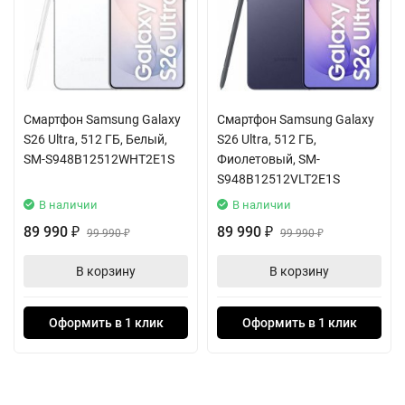
разрешением 3120x1440. Максимальная яркость до 2600 нит
обеспечивает отличную видимость даже при ярком солнечном
свете, а поддержка стереозвука добавляет дополнительное
погружение в контент.
Смартфон Samsung Galaxy
Смартфон Samsung Galaxy
Основная камера с разрешением 50 МП + 10 МП + 12 МП и
S26 Ultra, 512 ГБ, Белый,
S26 Ultra, 512 ГБ,
оптическим зумом 3х позволяет делать потрясающие снимки,
SM-S948B12512WHT2E1S
Фиолетовый, SM-
а фронтальная камера на 12 МП идеально подходит для селфи
S948B12512VLT2E1S
и видеозвонков. Возможность записи видео в формате UHD 8K
В наличии
В наличии
открывает новые горизонты для креативного
89 990
89 990
₽
99 990
₽
99 990
₽
₽
самовыражения.
В корзину
В корзину
Аккумулятор емкостью 4900 мАч поддерживает длительное
использование устройства без подзарядки. Быстрая зарядка
Оформить в 1 клик
Оформить в 1 клик
мощностью 45 Вт позволяет восстановить до 80% заряда
всего за 40 минут. Также доступна беспроводная зарядка Qi2 и
реверсивная зарядка для ваших аксессуаров.