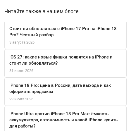
Galaxy S25+ поддерживает множество современных
технологий, включая 5G, NFC и Wi-Fi 802.11 a/b/g/n/ac/ax, что
Читайте также в нашем блоге
делает его отличным выбором для пользователей, которым
важна скорость и стабильность соединения. Система
Стоит ли обновляться с iPhone 17 Pro на iPhone 18
геолокации GPS и ГЛОНАСС обеспечивает точное
Pro? Честный разбор
позиционирование в любых условиях.
3 августа 2026
Смартфон также совместим с Galaxy Wearables, такими как
iOS 27: какие новые фишки появятся на iPhone и
Galaxy Buds и Galaxy Watch, что позволяет вам легко
стоит ли обновляться?
интегрировать его в ваш цифровой экосистему. В дополнение,
31 июля 2026
поддержка Samsung DeX позволяет использовать смартфон
как полноценный компьютер, подключая его к монитору и
iPhone 18 Pro: цена в России, дата выхода и как
клавиатуре.
оформить предзаказ
29 июля 2026
С Samsung Galaxy S25+ вы получаете не просто смартфон, а
мощный инструмент, который поможет вам в повседневной
iPhone Ultra против iPhone 18 Pro Max: ёмкость
жизни, работе и развлечениях.
аккумулятора, автономность и какой iPhone купить
для работы?