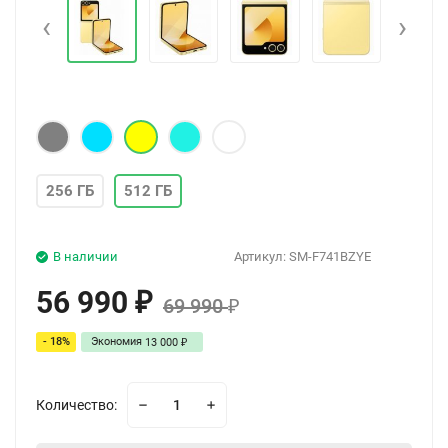
‹
›
256 ГБ
512 ГБ
В наличии
Артикул:
SM-F741BZYE
56 990
₽
69 990
₽
- 18%
Экономия
13 000
₽
Количество: