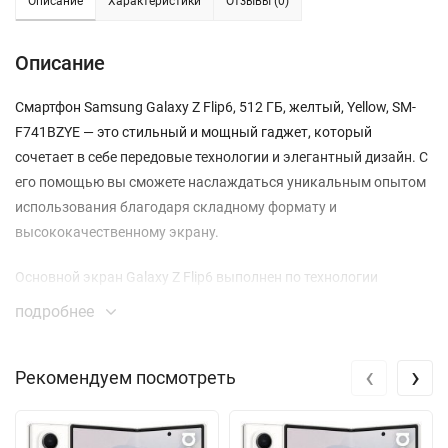
Описание
Характеристики
Отзывы (0)
Описание
Смартфон Samsung Galaxy Z Flip6, 512 ГБ, желтый, Yellow, SM-
F741BZYE — это стильный и мощный гаджет, который
сочетает в себе передовые технологии и элегантный дизайн. С
его помощью вы сможете наслаждаться уникальным опытом
использования благодаря складному формату и
высококачественному экрану.
Основной экран Galaxy Z Flip6 выполнен по технологии
Dynamic AMOLED 2X с разрешением 2640 x 1080 пикселей и
подробнее
поддержкой частоты обновления до 120 Гц. Это обеспечивает
плавность и яркость изображения, а максимальная яркость в
‹
›
Рекомендуем посмотреть
2600 нит делает его удобным для использования даже на
ярком солнце. При этом, компактный размер в сложенном
состоянии легко помещается в карман или сумку.