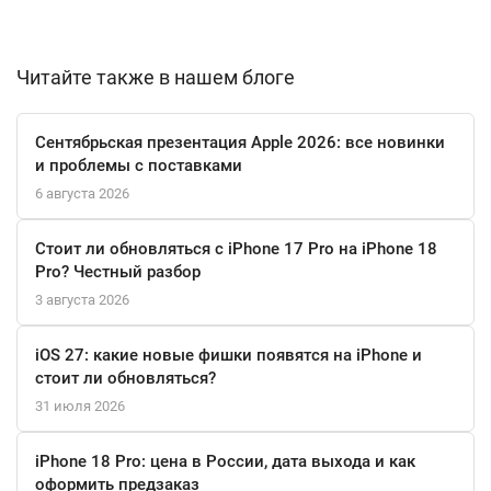
сможете слушать музыку до 68 часов в беспроводном режиме
и смотреть видео до 23 часов.
Читайте также в нашем блоге
С поддержкой SmartThings вы можете легко управлять своими
устройствами умного дома, а NFC-функция позволяет
Сентябрьская презентация Apple 2026: все новинки
совершать бесконтактные платежи. Galaxy Z Flip6 — это не
и проблемы с поставками
просто смартфон, это стильный аксессуар, который
6 августа 2026
подчеркивает ваш индивидуальный стиль и обеспечивает
высокую производительность в любых ситуациях.
Стоит ли обновляться с iPhone 17 Pro на iPhone 18
Pro? Честный разбор
3 августа 2026
iOS 27: какие новые фишки появятся на iPhone и
стоит ли обновляться?
31 июля 2026
iPhone 18 Pro: цена в России, дата выхода и как
оформить предзаказ