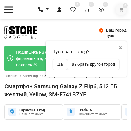
0
0
0
0
Ваш город
Тула
✖
Тула ваш город?
Подпишись на наш телеграмм канал и получи
фирменный адаптер Type-C 20W при покупке в
Да
Выбрать другой город
подарок 🎁
Главная
/
Samsung
/
Смартфон Samsung Galaxy Z Flip6, 512 ГБ, желтый, Y
Смартфон Samsung Galaxy Z Flip6, 512 ГБ,
желтый, Yellow, SM-F741BZYE
Гарантия 1 год
Trade IN
На всю технику
Обменяйте технику