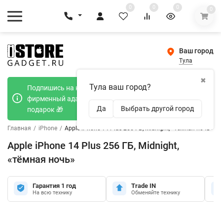
0
0
0
0
Ваш город
Тула
✖
Тула ваш город?
Подпишись на наш телеграмм канал и получи
фирменный адаптер Type-C 20W при покупке в
Да
Выбрать другой город
подарок 🎁
Главная
/
iPhone
/
Apple iPhone 14 Plus 256 ГБ, Midnight, «тёмная ночь»
Apple iPhone 14 Plus 256 ГБ, Midnight,
«тёмная ночь»
Гарантия 1 год
Trade IN
На всю технику
Обменяйте технику