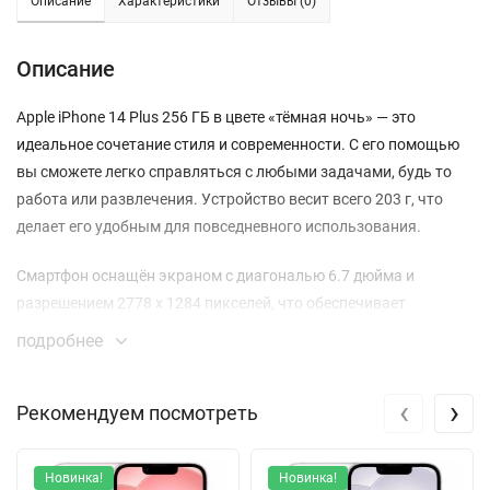
Описание
Характеристики
Отзывы (0)
Описание
Apple iPhone 14 Plus 256 ГБ в цвете «тёмная ночь» — это
идеальное сочетание стиля и современности. С его помощью
вы сможете легко справляться с любыми задачами, будь то
работа или развлечения. Устройство весит всего 203 г, что
делает его удобным для повседневного использования.
Смартфон оснащён экраном с диагональю 6.7 дюйма и
разрешением 2778 x 1284 пикселей, что обеспечивает
невероятную четкость изображений. Дисплей OLED с
подробнее
яркостью до 1200 кд/м² и контрастностью 2000000:1
позволяет наслаждаться яркими цветами и глубокими
‹
›
Рекомендуем посмотреть
тенями. Технология True Tone адаптирует цветовую
температуру под окружающее освещение, что делает
просмотр комфортным в любых условиях.
Новинка!
Новинка!