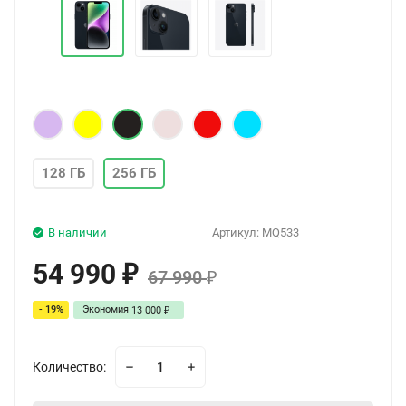
128 ГБ
256 ГБ
В наличии
Артикул:
MQ533
54 990
₽
67 990
₽
- 19%
Экономия
13 000
₽
Количество: