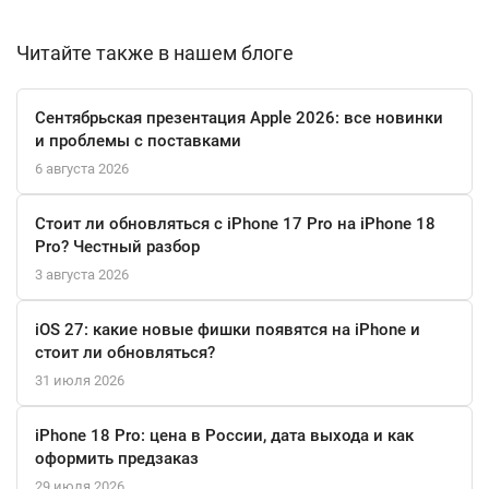
iPhone 14 Plus поддерживает 5G, что позволяет наслаждаться
Читайте также в нашем блоге
высокой скоростью интернета. Также доступны функции Apple
Pay и Siri, что делает устройство ещё более функциональным.
Сентябрьская презентация Apple 2026: все новинки
Защита от воды на глубине до 6 метров и поддержка MagSafe
и проблемы с поставками
обеспечивают дополнительную безопасность.
6 августа 2026
С этим смартфоном вы можете наслаждаться
Стоит ли обновляться с iPhone 17 Pro на iPhone 18
воспроизведением видео до 26 часов и прослушиванием
Pro? Честный разбор
музыки до 100 часов. Он станет отличным компаньоном для
3 августа 2026
всех ваших повседневных задач.
Apple iPhone 14 Plus в цвете «тёмная ночь» — это не просто
iOS 27: какие новые фишки появятся на iPhone и
стоит ли обновляться?
телефон, а универсальный инструмент для работы и
31 июля 2026
творчества, который всегда будет под рукой!
iPhone 18 Pro: цена в России, дата выхода и как
оформить предзаказ
29 июля 2026