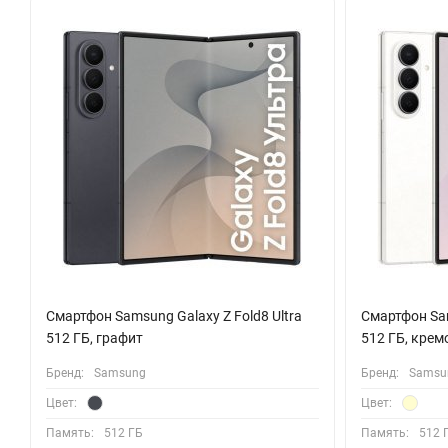
Устройство готово к сетям пятого поколения 5G, обеспечива
поддерживают Wi-Fi стандарта ac и Bluetooth 5.3. Функция NF
работает по нескольким спутниковым системам.
Смартфон работает на актуальной операционной системе Andr
умные часы Galaxy Watch и наушники Galaxy Buds. Эргономич
цвете и удобно лежит в руке.
Смартфон Samsung Galaxy Z Fold8 Ultra
Смартфон Sam
512 ГБ, графит
512 ГБ, кре
Бренд:
Samsung
Бренд:
Samsu
Цвет:
Цвет:
Память:
512 ГБ
Память:
512 