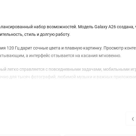
лансированный набор возможностей. Модель Galaxy A26 создана,
ельность, стиль и долгую работу.
я 120 Гц дарит сочные цвета и плавную картинку. Просмотр конте
атывающим, а интерфейс отзывается на касания мгновенно.
орый легко справляется с повседневными задачами, мобильными иг
очно для тысяч фотографий, любимой музыки и важных приложени
чатлевает детализированные снимки даже при слабом освещении.
аширокоугольный модуль расширяет угол обзора. Для четких селфи
ра.
‹
для создания замедленных роликов есть режим съемки с высокой ч
7 часов непрерывного воспроизведения видео, легко выдерживая