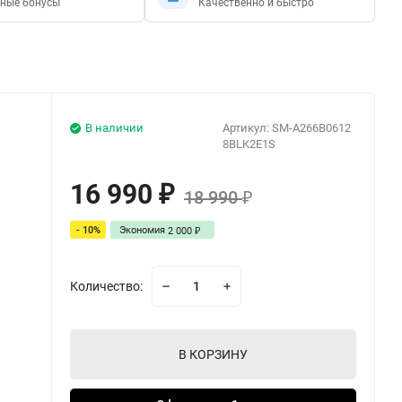
ные бонусы
Качественно и быстро
В наличии
Артикул:
SM-A266B0612
8BLK2E1S
16 990
₽
18 990
₽
- 10%
Экономия
2 000
₽
Количество:
В КОРЗИНУ