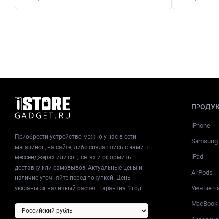
ПРОДУ
iPhone
Приобрести устройство можно у нас в сети
Samsung
магазинов, на сайте, либо связавшись с нами в
iPad
мессенджерах или соц. сетях и оформить
доставку или самовывоз! Актуальные цены и
AirPods
наличие уточняйте перед покупкой. Цены
Умные ч
указаны за наличный расчет. Гарантия 1 год.
MacBook