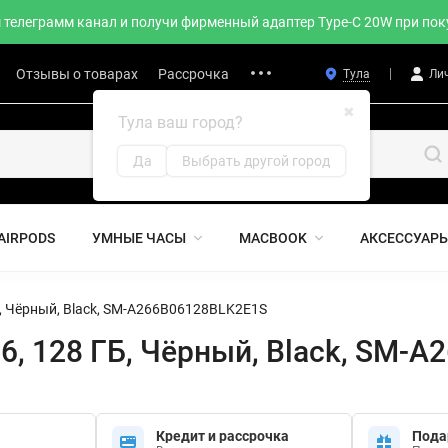
телеграмм канал и получи фирменный адаптер Type-C 20W при поку
Отзывы о товарах
Рассрочка
Тула
Ли
✖
Тула ваш город?
Да
Выбрать другой город
AIRPODS
УМНЫЕ ЧАСЫ
MACBOOK
АКСЕССУАР
, Чёрный, Black, SM-A266B06128BLK2E1S
6, 128 ГБ, Чёрный, Black, SM-
Кредит и рассрочка
Пода