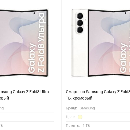
я высокую скорость передачи данных. Надежное соединение также
C позволяет удобно оплачивать покупки одним касанием, а геолока
oid 15 и совместим с широкой экосистемой гаджетов Samsung, вкл
ный корпус толщиной менее 8 миллиметров выполнен в классическ
sung Galaxy Z Fold8 Ultra
Смартфон Samsung Galaxy Z Fold8 
мовый
ТБ, кремовый
ng
Бренд:
Samsung
Цвет:
ГБ
Память:
1 ТБ