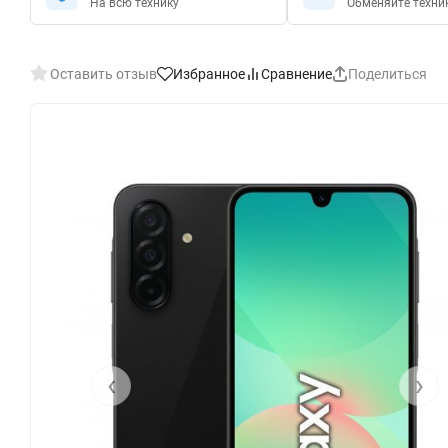
На всю технику
Обменяйте техни
Оставить отзыв
Избранное
Сравнение
Поделиться
‹
›