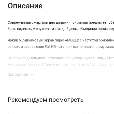
Описание
Современный смартфон для динамичной жизни предлагает сба
быть надежным спутником каждый день, объединяя производит
Яркий 6.7-дюймовый экран Super AMOLED с частотой обновлени
высоком разрешении Full HD+ становится по-настоящему захв
За производительность отвечает процессор Exynos 1380, кот
многозадачностью. Объема встроенной памяти 128 ГБ достат
подробнее
Основная тройная камера с главным сенсором на 50 МП запе
Оптическая стабилизация помогает избежать смазов, а ультр
звонков предназначена 13-мегапиксельная фронтальная каме
Рекомендуем посмотреть
Запись видео доступна в кинематографичном качестве 4K, а 
кадров. Мощный аккумулятор на 5000 мАч обеспечивает до 1
интенсивное использование от утра до вечера.