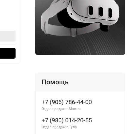
В наличии
В н
104 990
20
₽
В корзину
Оформить в 1 клик
Помощь
+7 (906) 786-44-00
Отдел продаж г.Москва
+7 (980) 014-20-55
Отдел продаж г.Тула