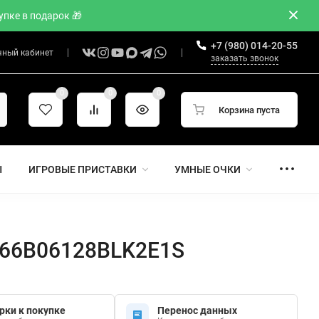
пке в подарок 🎁
+7 (980) 014-20-55
чный кабинет
заказать звонок
0
0
0
Корзина пуста
Ы
ИГРОВЫЕ ПРИСТАВКИ
УМНЫЕ ОЧКИ
A266B06128BLK2E1S
рки к покупке
Перенос данных