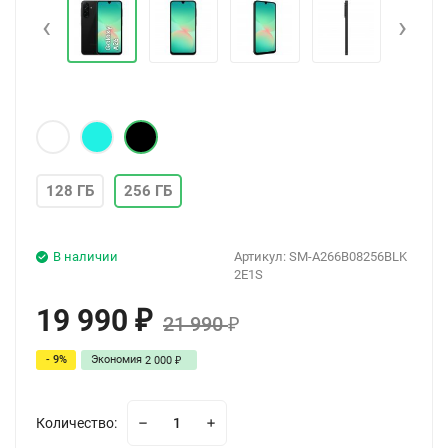
‹
›
128 ГБ
256 ГБ
В наличии
Артикул:
SM-A266B08256BLK
2E1S
19 990
₽
21 990
₽
- 9%
Экономия
2 000
₽
Количество: