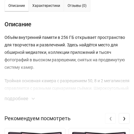
Описание
Характеристики
Отзывы (0)
Описание
Объём внутренней памяти в 256 ГБ открывает пространство
для творчества и развлечений. Здесь найдётся место для
обширной медиатеки, коллекции приложений и тысяч
фотографий в высоком разрешении, снятых на продвинутую
систему камер.
Тройная основная камера с разрешением 50, 8 и 2 мегапикселя
справляется с разными сценариями съёмки. Широкоугольный
модуль захватывает панорамные пейзажи, а основной датчик
подробнее
с оптической стабилизацией обеспечивает чёткие кадры даже
при слабом освещении или в движении. Цифровой зум до 10x
‹
›
Рекомендуем посмотреть
позволяет рассмотреть детали вдали. Запись видео в
потрясающем качестве 4K при 30 кадрах в секунду
превращает любой момент жизни в мини-фильм.