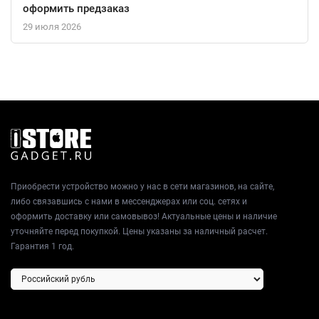
оформить предзаказ
29 июля 2026
Надёжность и актуальность смартфона поддерживаются
многолетними обновлениями безопасности, что делает его
разумным выбором на годы вперёд. Модуль NFC открывает
возможности для бесконтактных платежей, превращая
телефон в цифровой кошелёк.
Приобрести устройство можно у нас в сети магазинов, на сайте,
либо связавшись с нами в мессенджерах или соц. сетях и
оформить доставку или самовывоз! Актуальные цены и наличие
уточняйте перед покупкой. Цены указаны за наличный расчет.
Гарантия 1 год.