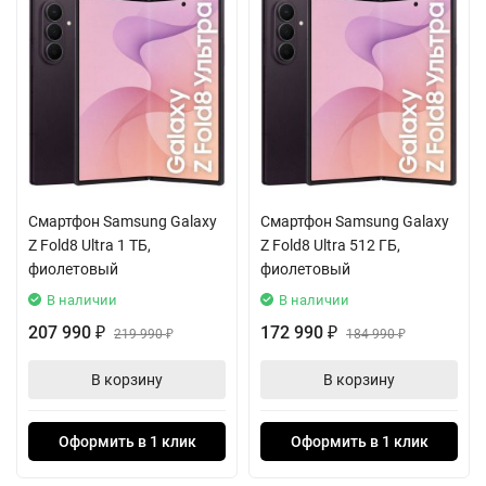
Фронтальная 13-мегапиксельная камера с диафрагмой f/2.2
создана для ярких селфи и качественных видеозвонков.
Чёткое изображение и точная цветопередача обеспечат
уверенность в каждом кадре.
Сердцем модели является процессор Exynos 1380, который
обеспечивает плавную работу интерфейса и стабильную
Смартфон Samsung Galaxy
Смартфон Samsung Galaxy
производительность в мобильных играх. Поддержка сетей
Z Fold8 Ultra 1 ТБ,
Z Fold8 Ultra 512 ГБ,
пятого поколения 5G гарантирует высокоскоростной доступ в
фиолетовый
фиолетовый
интернет для мгновенной загрузки контента и комфортного
В наличии
В наличии
стриминга.
207 990
172 990
₽
219 990
₽
184 990
₽
₽
Энергии для всех задач хватит надолго благодаря мощному
В корзину
В корзину
аккумулятору на 5000 мАч. Он легко обеспечивает более 17
часов непрерывного воспроизведения видео. А когда заряд
будет на исходе, быстрая зарядка через современный порт
Оформить в 1 клик
Оформить в 1 клик
USB Type-C быстро вернёт устройство к жизни.