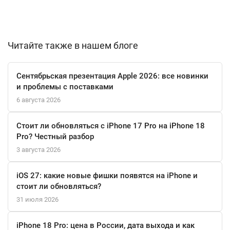
Чёрный цвет корпуса подчёркивает элегантность и строгость
дизайна, делая гаджет универсальным аксессуаром для
любого стиля. Тонкий профиль всего 7.7 мм и продуманная
Читайте также в нашем блоге
эргономика делают использование комфортным даже в
течение всего дня.
Сентябрьская презентация Apple 2026: все новинки
и проблемы с поставками
Яркий 6.7-дюймовый экран Super AMOLED с частотой
6 августа 2026
обновления 120 Гц и разрешением Full HD+ дарит невероятно
сочную картинку. Анимации становятся идеально плавными, а
Стоит ли обновляться с iPhone 17 Pro на iPhone 18
просмотр фильмов в высоком разрешении — по-настоящему
Pro? Честный разбор
захватывающим.
3 августа 2026
Устройство работает на актуальной операционной системе
iOS 27: какие новые фишки появятся на iPhone и
Android 15, что гарантирует доступ к новейшим функциям и
стоит ли обновляться?
сервисам. Современные беспроводные интерфейсы, включая
31 июля 2026
Bluetooth 5.3 и Wi-Fi с поддержкой стандарта ac, обеспечивают
стабильное соединение с наушниками, умными часами и
iPhone 18 Pro: цена в России, дата выхода и как
другими гаджетами экосистемы Samsung Galaxy Wearables.