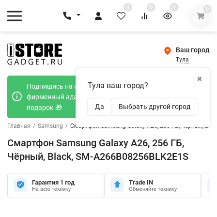
0
0
0
0
Ваш город
Тула
✖
Тула ваш город?
Подпишись на наш телеграмм канал и получи
фирменный адаптер Type-C 20W при покупке в
Да
Выбрать другой город
подарок 🎁
Главная
/
Samsung
/
Смартфон Samsung Galaxy A26, 256 ГБ, Чёрный, Bla
Смартфон Samsung Galaxy A26, 256 ГБ,
Чёрный, Black, SM-A266B08256BLK2E1S
Гарантия 1 год
Trade IN
На всю технику
Обменяйте технику