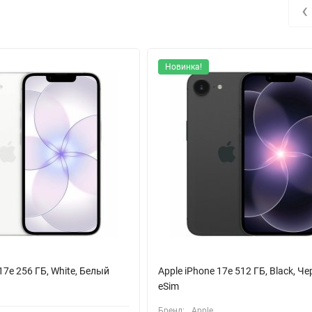
‹
видео в 4K разрешении с частотой до 60 кадров в секунду, созда
вов. Фронтальная камера на 12 Мп также не оставит равнодушным
ия идеального результата.
Новинка!
ниеносную скорость интернета и возможность комфортного стриминг
ключения к аксессуарам делают использование устройства еще б
тов к любым приключениям. Высококачественные материалы, такие 
надежность и долговечность.
 надежный партнер в повседневной жизни и стильный аксессуар, кото
 с Apple iPhone 15 Plus и наслаждайтесь каждым мгновением!
17e 256 ГБ, White, Белый
Apple iPhone 17e 512 ГБ, Black, Ч
eSim
Бренд:
Apple