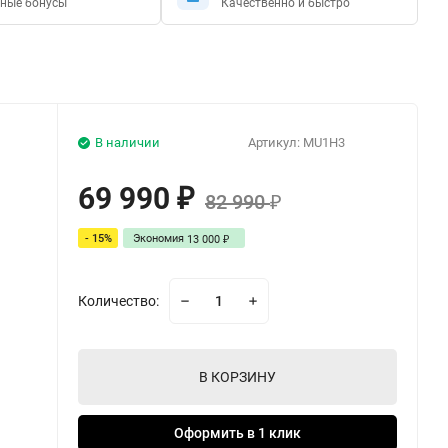
ные бонусы
Качественно и быстро
В наличии
Артикул:
MU1H3
69 990
₽
82 990
₽
- 15%
Экономия
13 000
₽
Количество:
В КОРЗИНУ
Оформить в 1 клик