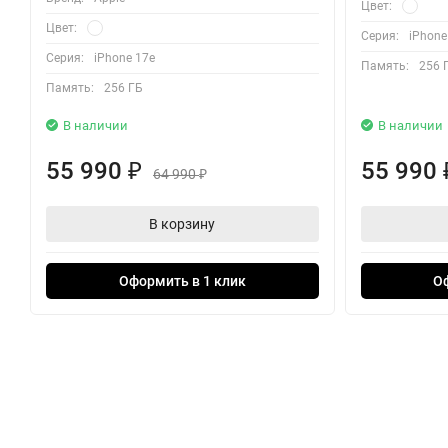
Цвет:
Цвет:
Серия:
iPhone
Серия:
iPhone 17e
Память:
256 
Память:
256 ГБ
В наличии
В наличии
55 990
55 990
₽
64 990
₽
В корзину
Оформить в 1 клик
О