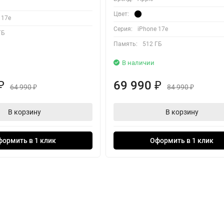
Цвет:
 17e
Серия:
iPhone 17e
ГБ
Память:
512 ГБ
В наличии
69 990
₽
₽
64 990
84 990
₽
₽
В корзину
В корзину
формить в 1 клик
Оформить в 1 клик