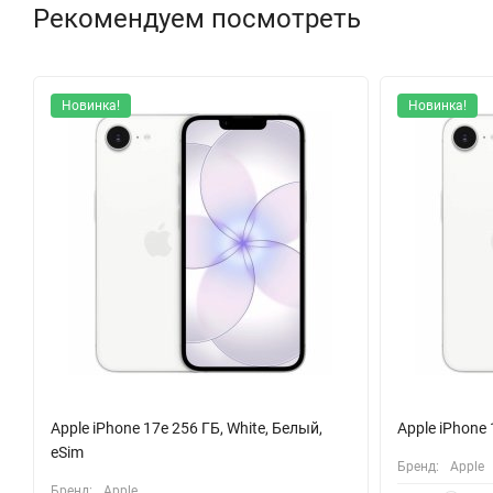
Рекомендуем посмотреть
Не менее впечатляющи возможности видеосъемки. Записывайте 
качественный контент для социальных сетей или личных архи
любителей селфи, предлагая множество функций для достижен
Новинка!
Новинка!
Apple iPhone 15 Plus поддерживает 5G, что обеспечивает мол
Беспроводная зарядка с помощью MagSafe и возможность под
удобным.
С водо- и пылезащитой по стандарту IP68, этот смартфон го
алюминий и сапфировое стекло на камере, подчеркивают его 
iPhone 15 Plus 512 ГБ Black — это не просто смартфон, а ваш
подчеркнет вашу индивидуальность. Откройте новые горизонты
Apple iPhone 17e 256 ГБ, White, Белый,
Apple iPhone 
eSim
Бренд:
Apple
Бренд:
Apple