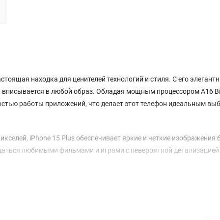
 настоящая находка для ценителей технологий и стиля. С его элегант
 и вписывается в любой образ. Обладая мощным процессором A16 Bi
стью работы приложений, что делает этот телефон идеальным вы
икселей, iPhone 15 Plus обеспечивает яркие и четкие изображения
ждаться любимыми фильмами и играми с невероятной детализацией
 с потрясающей четкостью. Основная камера с разрешением 48 Мп 
реативной съемки. Уникальные функции, такие как оптическая
рафии профессионального качества доступными каждому.