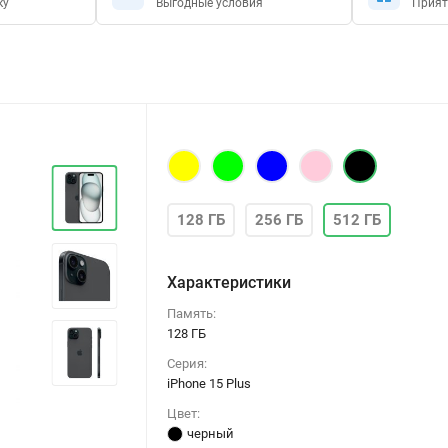
ку
Выгодные условия
Прият
128 ГБ
256 ГБ
512 ГБ
Характеристики
Память:
128 ГБ
Серия:
iPhone 15 Plus
Цвет:
черный