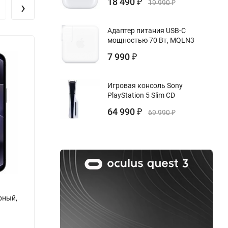
18 490
›
₽
19 990
₽
вая
и
Адаптер питания USB-C
мощностью 70 Вт, MQLN3
Новинка!
Нови
7 990
₽
а.
олее
Игровая консоль Sony
PlayStation 5 Slim CD
как
64 990
₽
69 990
₽
рый
ерный,
Apple iPhone 17e 512 ГБ, Soft Pink,
Apple 
Розовый
Розов
Бренд:
Apple
Бренд: