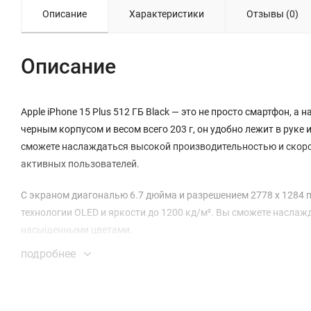
Описание
Характеристики
Отзывы (0)
Описание
Apple iPhone 15 Plus 512 ГБ Black — это не просто смартфон, а
черным корпусом и весом всего 203 г, он удобно лежит в руке
сможете наслаждаться высокой производительностью и скоро
активных пользователей.
С экраном диагональю 6.7 дюйма и разрешением 2778 x 1284 п
технологии OLED и яркости до 1200 кд/м². Вы сможете насла
насыщенными цветами.
подробнее
Камера устройства позволит вам запечатлеть каждый момент
сверхширокоугольный объектив открывают возможности для к
стабилизация изображения и режим «Портрет», делают фотог