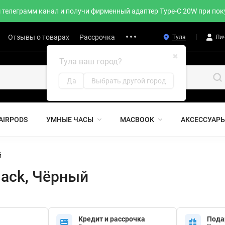
телеграмм канал и получи фирменный адаптер Type-C 20W при поку
Отзывы о товарах
Рассрочка
Тула
Ли
✖
Тула ваш город?
Да
Выбрать другой город
AIRPODS
УМНЫЕ ЧАСЫ
MACBOOK
АКСЕССУАР
й
Black, Чёрный
Кредит и рассрочка
Пода