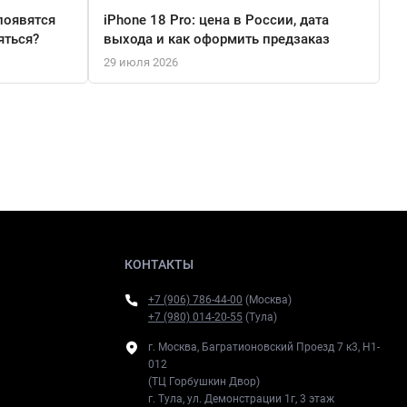
появятся
iPhone 18 Pro: цена в России, дата
яться?
выхода и как оформить предзаказ
29 июля 2026
КОНТАКТЫ
+7 (906) 786-44-00
(Москва)
+7 (980) 014-20-55
(Тула)
г. Москва, Багратионовский Проезд 7 к3, H1-
012
(ТЦ Горбушкин Двор)
г. Тула, ул. Демонстрации 1г, 3 этаж